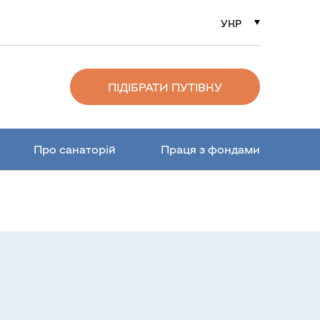
УКР
РУС
ENG
ПІДІБРАТИ ПУТІВКУ
Про санаторій
Праця з фондами