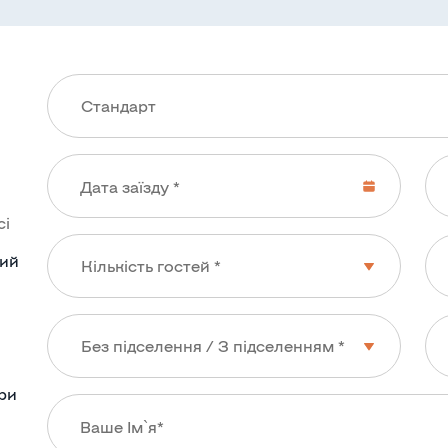
сі
ший
ри