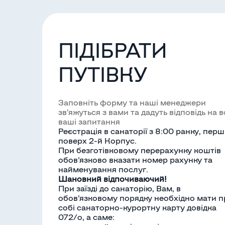
ПІДІБРАТИ
ПУТІВКУ
Заповніть форму та наші менеджери
зв’яжуться з вами та дадуть відповідь на в
ваші запитання
Реєстрація в санаторії з 8:00 ранку, пер
поверх 2-й Корпус.
При безготівковому перерахунку коштів
обов'язково вказати номер рахунку та
найменування послуг.
Шановний відпочиваючий!
При заїзді до санаторію, Вам, в
обов'язковому порядку необхідно мати п
собі санаторно-курортну карту довідка
072/о, а саме: