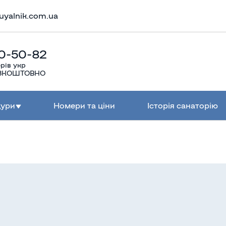
uyalnik.com.ua
0-50-82
рів укр
БЕЗКОШТОВНО
дури
Номери та ціни
Історія санаторію