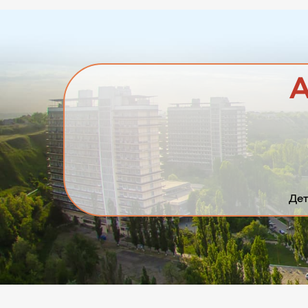
А
Дет