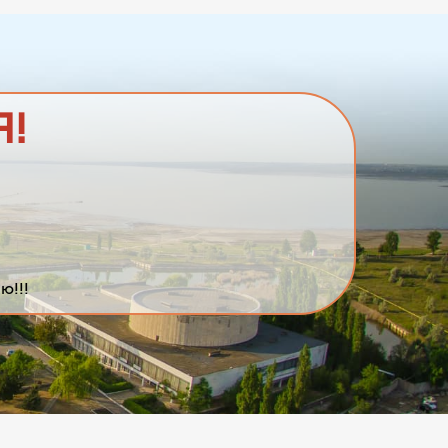
Я!
ю!!!