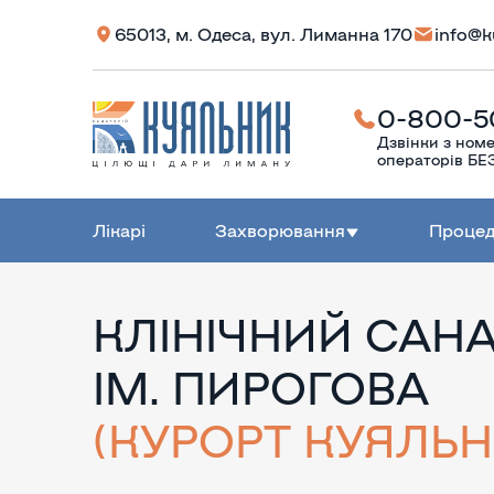
65013, м. Одеса, вул. Лиманна 170
info@k
0-800-5
Дзвінки з номе
операторів 
Лікарі
Захворювання
Проце
КЛІНІЧНИЙ САНА
ІМ. ПИРОГОВА
(КУРОРТ КУЯЛЬН