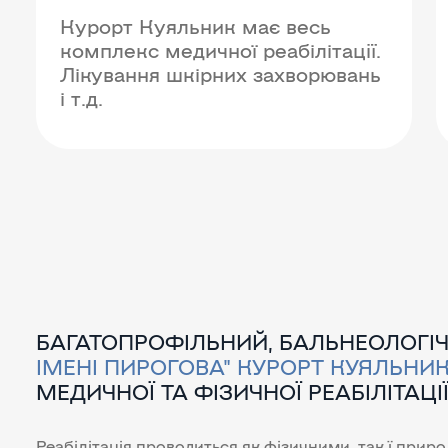
Курорт Куяльник має весь
комплекс медичної реабілітації.
Лікування шкірних захворювань
і т.д.
БАГАТОПРОФІЛЬНИЙ, БАЛЬНЕОЛОГІ
ІМЕНІ ПИРОГОВА" КУРОРТ КУЯЛЬНИ
МЕДИЧНОЇ ТА ФІЗИЧНОЇ РЕАБІЛІТАЦІЇ
Реабілітація проводиться як фізичними, так ї прир