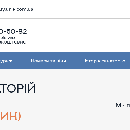
uyalnik.com.ua
0-50-82
рів укр
БЕЗКОШТОВНО
дури
Номери та ціни
Історія санаторію
ТОРІЙ
Ми п
ИК)