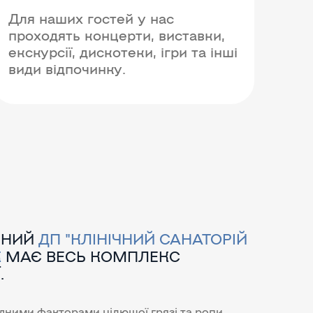
Для наших гостей у нас
проходять концерти, виставки,
екскурсії, дискотеки, ігри та інші
види відпочинку.
ЧНИЙ
ДП "КЛІНІЧНИЙ САНАТОРІЙ
К
МАЄ ВЕСЬ КОМПЛЕКС
.
одними факторами цілющої грязі та ропи