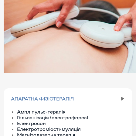
АПАРАТНА ФІЗІОТЕРАПІЯ
Ампліпульс-терапія
Гальванізація (електрофорез)
Електросон
Електротроміостимуляція
Магнітолазерна терапія