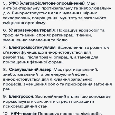
УФО (ультрафіолетове опромінення)
: Має
антибактеріальну, протизапальну та знеболювальну
дію. Використовується для лікування шкірних
захворювань, покращення імунітету та загального
зміцнення організму.
Ультразвукова терапія
: Покращує кровообіг та
трофіку тканин, сприяє регенерації тканин,
зменшенню запалення та болю.
Електроміостимуляція
: Відновлення та розвиток
м'язової функції, що використовується для
реабілітації після травм, операцій, а також для
покращення фізичної форми.
Сканувальний лазер
: Має протизапальний,
знеболювальний та регенеруючий ефект,
використовується для лікування запальних
процесів, зменшення болю та прискорення загоєння
ран.
Електросон
: Заспокійливий вплив, що допомагає
нормалізувати сон, зняти стрес і покращити
психоемоційний стан.
УВЧ-терапія
: Покращує крово- та лімфообіг,