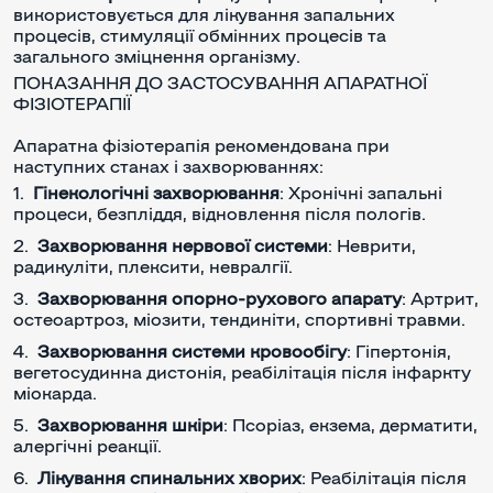
використовується для лікування запальних
процесів, стимуляції обмінних процесів та
загального зміцнення організму.
ПОКАЗАННЯ ДО ЗАСТОСУВАННЯ АПАРАТНОЇ
ФІЗІОТЕРАПІЇ
Апаратна фізіотерапія рекомендована при
наступних станах і захворюваннях:
Гінекологічні захворювання
: Хронічні запальні
процеси, безпліддя, відновлення після пологів.
Захворювання нервової системи
: Неврити,
радикуліти, плексити, невралгії.
Захворювання опорно-рухового апарату
: Артрит,
остеоартроз, міозити, тендиніти, спортивні травми.
Захворювання системи кровообігу
: Гіпертонія,
вегетосудинна дистонія, реабілітація після інфаркту
міокарда.
Захворювання шкіри
: Псоріаз, екзема, дерматити,
алергічні реакції.
Лікування спинальних хворих
: Реабілітація після