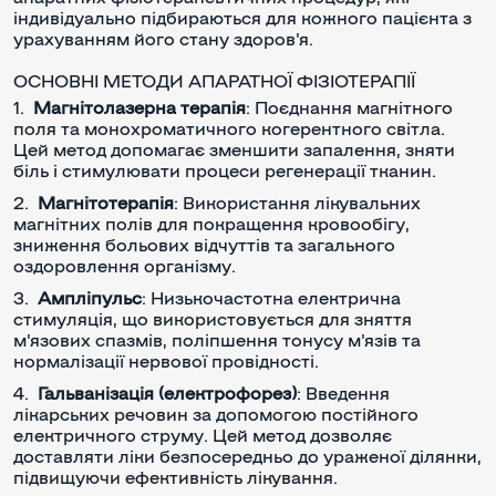
індивідуально підбираються для кожного пацієнта з
урахуванням його стану здоров'я.
ОСНОВНІ МЕТОДИ АПАРАТНОЇ ФІЗІОТЕРАПІЇ
Магнітолазерна терапія
: Поєднання магнітного
поля та монохроматичного когерентного світла.
Цей метод допомагає зменшити запалення, зняти
біль і стимулювати процеси регенерації тканин.
Магнітотерапія
: Використання лікувальних
магнітних полів для покращення кровообігу,
зниження больових відчуттів та загального
оздоровлення організму.
Ампліпульс
: Низькочастотна електрична
стимуляція, що використовується для зняття
м'язових спазмів, поліпшення тонусу м'язів та
нормалізації нервової провідності.
Гальванізація (електрофорез)
: Введення
лікарських речовин за допомогою постійного
електричного струму. Цей метод дозволяє
доставляти ліки безпосередньо до ураженої ділянки,
підвищуючи ефективність лікування.