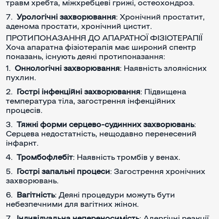
травм хребта, міжхребцеві грижі, остеохондроз.
Урологічні захворювання
: Хронічний простатит,
аденома простати, хронічний цистит.
ПРОТИПОКАЗАННЯ ДО АПАРАТНОЇ ФІЗІОТЕРАПІЇ
Хоча апаратна фізіотерапія має широкий спектр
показань, існують деякі протипоказання:
Онкологічні захворювання
: Наявність злоякісних
пухлин.
Гострі інфекційні захворювання
: Підвищена
температура тіла, загострення інфекційних
процесів.
Тяжкі форми серцево-судинних захворювань
:
Серцева недостатність, нещодавно перенесений
інфаркт.
Тромбофлебіт
: Наявність тромбів у венах.
Гострі запальні процеси
: Загострення хронічних
захворювань.
Вагітність
: Деякі процедури можуть бути
небезпечними для вагітних жінок.
Індивідуальна непереносимість
: Алергічні реакції