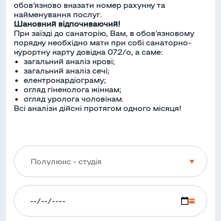
обов'язково вказати номер рахунку та
найменування послуг.
Шановний відпочиваючий!
При заїзді до санаторію, Вам, в обов'язковому
порядку необхідно мати при собі санаторно-
курортну карту довідка 072/о, а саме:
загальний аналіз крові;
загальний аналіз сечі;
електрокардіограму;
огляд гінеколога жінкам;
огляд уролога чоловікам.
Всі аналізи дійсні протягом одного місяця!