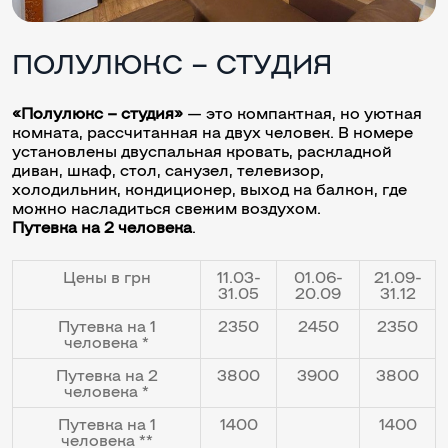
ПОЛУЛЮКС – СТУДИЯ
«Полулюкс – студия»
— это компактная, но уютная
комната, рассчитанная на двух человек. В номере
установлены двуспальная кровать, раскладной
диван, шкаф, стол, санузел, телевизор,
холодильник, кондиционер, выход на балкон, где
можно насладиться свежим воздухом.
Путевка на 2 человека
.
Цены в грн
11.03-
01.06-
21.09-
31.05
20.09
31.12
Путевка на 1
2350
2450
2350
человека *
Путевка на 2
3800
3900
3800
человека *
Путевка на 1
1400
1400
человека **