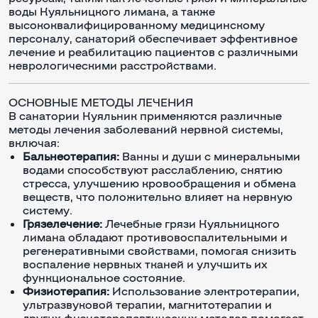
воды Куяльницкого лимана, а также
высококвалифицированному медицинскому
персоналу, санаторий обеспечивает эффективное
лечение и реабилитацию пациентов с различными
неврологическими расстройствами.
ОСНОВНЫЕ МЕТОДЫ ЛЕЧЕНИЯ
В санатории Куяльник применяются различные
методы лечения заболеваний нервной системы,
включая:
Бальнеотерапия:
Ванны и души с минеральными
водами способствуют расслаблению, снятию
стресса, улучшению кровообращения и обмена
веществ, что положительно влияет на нервную
систему.
Грязелечение:
Лечебные грязи Куяльницкого
лимана обладают противовоспалительными и
регенеративными свойствами, помогая снизить
воспаление нервных тканей и улучшить их
функциональное состояние.
Физиотерапия:
Использование электротерапии,
ультразвуковой терапии, магнитотерапии и
других физиотерапевтических методов помогает