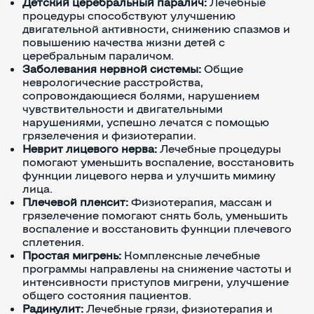
Детский церебральный паралич:
Лечебные
процедуры способствуют улучшению
двигательной активности, снижению спазмов и
повышению качества жизни детей с
церебральным параличом.
Заболевания нервной системы:
Общие
неврологические расстройства,
сопровождающиеся болями, нарушением
чувствительности и двигательными
нарушениями, успешно лечатся с помощью
грязелечения и физиотерапии.
Неврит лицевого нерва:
Лечебные процедуры
помогают уменьшить воспаление, восстановить
функции лицевого нерва и улучшить мимику
лица.
Плечевой плексит:
Физиотерапия, массаж и
грязелечение помогают снять боль, уменьшить
воспаление и восстановить функции плечевого
сплетения.
Простая мигрень:
Комплексные лечебные
программы направлены на снижение частоты и
интенсивности приступов мигрени, улучшение
общего состояния пациентов.
Радикулит:
Лечебные грязи, физиотерапия и