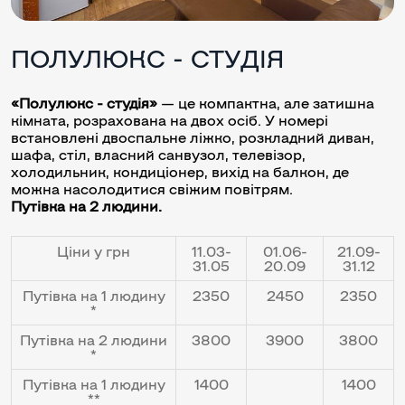
ПОЛУЛЮКС - СТУДІЯ
«Полулюкс - студія»
— це компактна, але затишна
кімната, розрахована на двох осіб. У номері
встановлені двоспальне ліжко, розкладний диван,
шафа, стіл, власний санвузол, телевізор,
холодильник, кондиціонер, вихід на балкон, де
можна насолодитися свіжим повітрям.
Путівка на 2 людини.
Ціни у грн
11.03-
01.06-
21.09-
31.05
20.09
31.12
Путівка на 1 людину
2350
2450
2350
*
Путівка на 2 людини
3800
3900
3800
*
Путівка на 1 людину
1400
1400
**