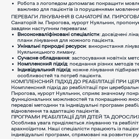
Робота з логопедом допомагає покращити мовле
важливо для пацієнтів із порушеннями мовлення
ПЕРЕВАГИ ЛІКУВАННЯ В САНАТОРІЇ ІМ. ПИРОГОВ
Санаторій ім. Пирогова, курорт Куяльник, пропону
завдяки наступним перевагам:
Висококваліфіковані спеціалісти
: досвідчені лі
плани лікування для кожного пацієнта.
Унікальні природні ресурси
: використання лікув
Куяльницького лиману.
Сучасне обладнання
: застосування новітніх мето
Комплексний підхід
: поєднання різних методів 
Індивідуальний підхід
: кожне лікування підбирає
особливостей та потреб пацієнта.
КОМПЛЕКСНИЙ ПІДХІД ДО РЕАБІЛІТАЦІЇ ПРИ ЦЕ
Комплексний підхід до реабілітації при церебральному
Пирогова, курорт Куяльник, сприяє значному покр
функціональних можливостей та покращенню якост
передові методики та індивідуальні програми реабі
відновлення та адаптацію пацієнтів.
ПРОГРАМИ РЕАБІЛІТАЦІЇ ДЛЯ ДІТЕЙ ТА ДОРОСЛИ
Особлива увага приділяється лікуванню та реабіліт
арахноїдитом. Наші спеціалісти працюють із паціє
індивідуальні програми, спрямовані на розвиток р