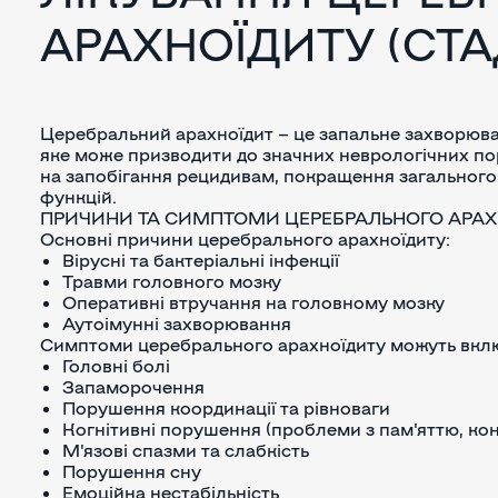
АРАХНОЇДИТУ (СТАД
Церебральний арахноїдит – це запальне захворюва
яке може призводити до значних неврологічних пор
на запобігання рецидивам, покращення загального 
функцій.
ПРИЧИНИ ТА СИМПТОМИ ЦЕРЕБРАЛЬНОГО АРАХ
Основні причини церебрального арахноїдиту:
Вірусні та бактеріальні інфекції
Травми головного мозку
Оперативні втручання на головному мозку
Аутоімунні захворювання
Симптоми церебрального арахноїдиту можуть вкл
Головні болі
Запаморочення
Порушення координації та рівноваги
Когнітивні порушення (проблеми з пам'яттю, ко
М'язові спазми та слабкість
Порушення сну
Емоційна нестабільність