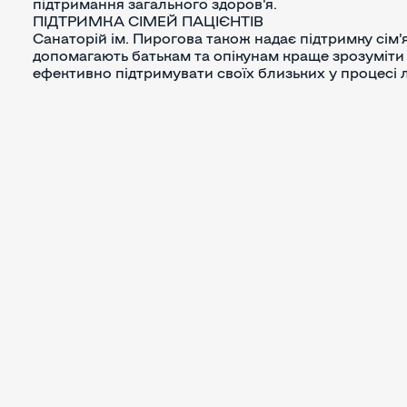
підтримання загального здоров'я.
ПІДТРИМКА СІМЕЙ ПАЦІЄНТІВ
Санаторій ім. Пирогова також надає підтримку сім'я
допомагають батькам та опікунам краще зрозуміти
ефективно підтримувати своїх близьких у процесі лі