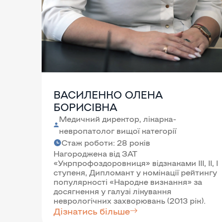
ВАСИЛЕНКО ОЛЕНА
БОРИСІВНА
Медичний директор, лікарка-
невропатолог вищої категорії
Стаж роботи: 28 років
Нагороджена від ЗАТ
«Укрпрофоздоровниця» відзнаками III, II, I
ступеня, Дипломант у номінації рейтингу
популярності «Народне визнання» за
досягнення у галузі лікування
неврологічних захворювань (2013 рік).
Дізнатись більше