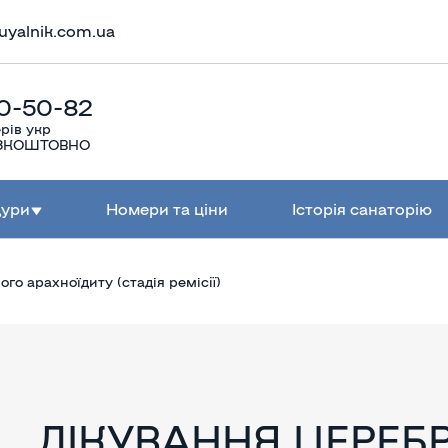
uyalnik.com.ua
0-50-82
рів укр
БЕЗКОШТОВНО
дури
Номери та ціни
Історія санаторію
го арахноїдиту (стадія ремісії)
ЛІКУВАННЯ ЦЕРЕБ