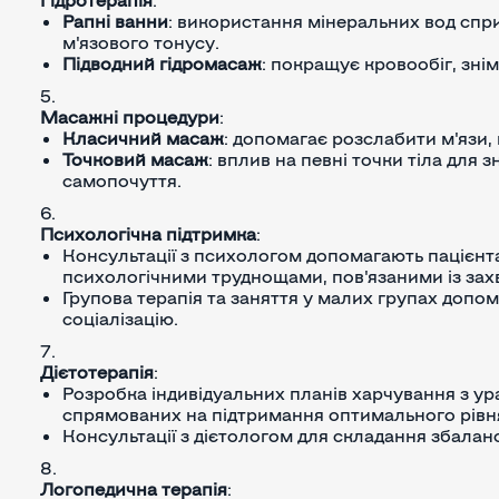
Рапні ванни
: використання мінеральних вод сп
м'язового тонусу.
Підводний гідромасаж
: покращує кровообіг, знім
Масажні процедури
:
Класичний масаж
: допомагає розслабити м'язи
Точковий масаж
: вплив на певні точки тіла для
самопочуття.
Психологічна підтримка
:
Консультації з психологом допомагають пацієнт
психологічними труднощами, пов'язаними із за
Групова терапія та заняття у малих групах допо
соціалізацію.
Дієтотерапія
:
Розробка індивідуальних планів харчування з у
спрямованих на підтримання оптимального рівня 
Консультації з дієтологом для складання збалан
Логопедична терапія
: