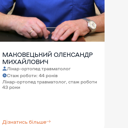
МАКОВЕЦЬКИЙ ОЛЕКСАНДР
ГА
МИХАЙЛОВИЧ
ВА
Лікар-ортопед травматолог
Лі
Стаж роботи: 44 років
Ста
Лікар-ортопед травматолог, стаж роботи
Ліка
43 роки
наук,
Дізнатись більше
Дізн