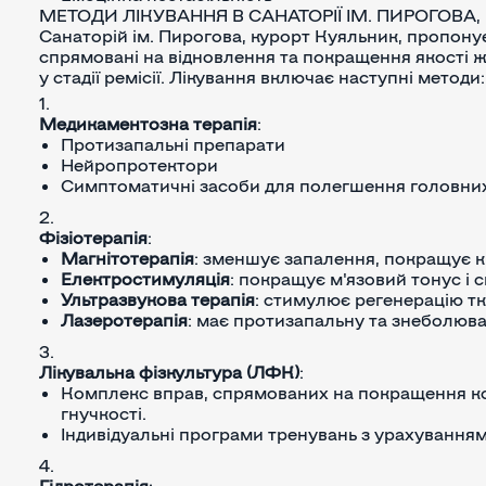
МЕТОДИ ЛІКУВАННЯ В САНАТОРІЇ ІМ. ПИРОГОВА
Санаторій ім. Пирогова, курорт Куяльник, пропонує
спрямовані на відновлення та покращення якості ж
у стадії ремісії. Лікування включає наступні методи:
Медикаментозна терапія
:
Протизапальні препарати
Нейропротектори
Симптоматичні засоби для полегшення головних 
Фізіотерапія
:
Магнітотерапія
: зменшує запалення, покращує кр
Електростимуляція
: покращує м'язовий тонус і с
Ультразвукова терапія
: стимулює регенерацію т
Лазеротерапія
: має протизапальну та знеболюва
Лікувальна фізкультура (ЛФК)
:
Комплекс вправ, спрямованих на покращення коо
гнучкості.
Індивідуальні програми тренувань з урахуванням
Гідротерапія
: