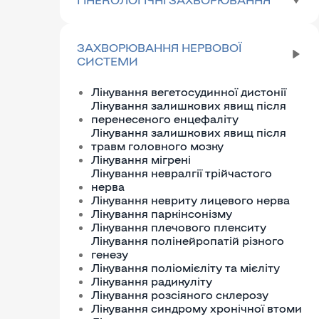
ЗАХВОРЮВАННЯ НЕРВОВОЇ
СИСТЕМИ
Лікування вегетосудинної дистонії
Лікування залишкових явищ після
перенесеного енцефаліту
Лікування залишкових явищ після
травм головного мозку
Лікування мігрені
Лікування невралгії трійчастого
нерва
Лікування невриту лицевого нерва
Лікування паркінсонізму
Лікування плечового плекситу
Лікування полінейропатій різного
генезу
Лікування поліомієліту та мієліту
Лікування радикуліту
Лікування розсіяного склерозу
Лікування синдрому хронічної втоми