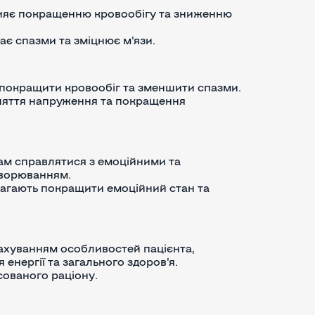
рияє покращенню кровообігу та зниженню
ає спазми та зміцнює м'язи.
, покращити кровообіг та зменшити спазми.
 зняття напруження та покращення
ам справлятися з емоційними та
хворюванням.
магають покращити емоційний стан та
рахуванням особливостей пацієнта,
енергії та загального здоров'я.
сованого раціону.