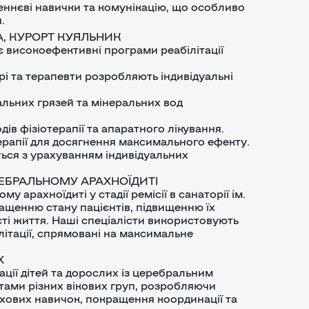
ннєві навички та комунікацію, що особливо
.
А, КУРОРТ КУЯЛЬНИК
є високоефективні програми реабілітації
карі та терапевти розробляють індивідуальні
альних грязей та мінеральних вод
дів фізіотерапії та апаратного лікування.
терапії для досягнення максимального ефекту.
ться з урахуванням індивідуальних
РЕБРАЛЬНОМУ АРАХНОЇДИТІ
 арахноїдиті у стадії ремісії в санаторії ім.
ащенню стану пацієнтів, підвищенню їх
і життя. Наші спеціалісти використовують
літації, спрямовані на максимальне
Х
ації дітей та дорослих із церебральним
нтами різних вікових груп, розробляючи
ухових навичок, покращення координації та