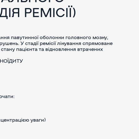
ІЯ РЕМІСІЇ)
ння павутинної оболонки головного мозку,
ушень. У стадії ремісії лікування спрямоване
стану пацієнта та відновлення втрачених
НОЇДИТУ
ючати:
нцентрацією уваги)