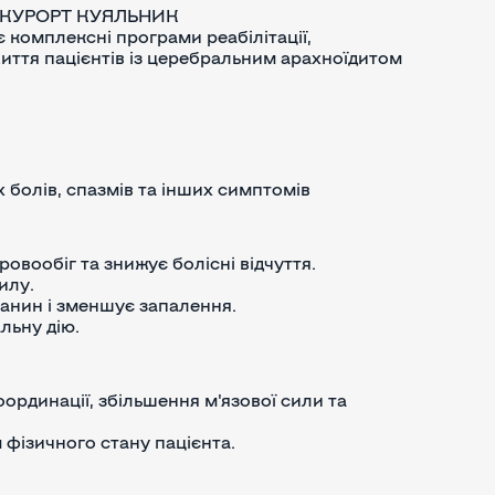
, КУРОРТ КУЯЛЬНИК
 комплексні програми реабілітації,
иття пацієнтів із церебральним арахноїдитом
болів, спазмів та інших симптомів
овообіг та знижує болісні відчуття.
илу.
канин і зменшує запалення.
льну дію.
рдинації, збільшення м'язової сили та
 фізичного стану пацієнта.