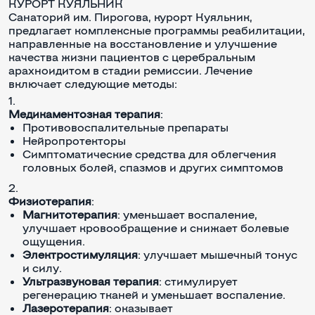
КУРОРТ КУЯЛЬНИК
Санаторий им. Пирогова, курорт Куяльник,
предлагает комплексные программы реабилитации,
направленные на восстановление и улучшение
качества жизни пациентов с церебральным
арахноидитом в стадии ремиссии. Лечение
включает следующие методы:
Медикаментозная терапия
:
Противовоспалительные препараты
Нейропротекторы
Симптоматические средства для облегчения
головных болей, спазмов и других симптомов
Физиотерапия
:
Магнитотерапия
: уменьшает воспаление,
улучшает кровообращение и снижает болевые
ощущения.
Электростимуляция
: улучшает мышечный тонус
и силу.
Ультразвуковая терапия
: стимулирует
регенерацию тканей и уменьшает воспаление.
Лазеротерапия
: оказывает