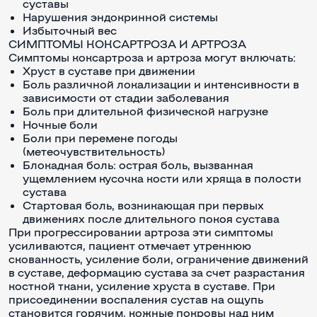
суставы
Нарушения эндокринной системы
Избыточный вес
СИМПТОМЫ КОКСАРТРОЗА И АРТРОЗА
Симптомы коксартроза и артроза могут включать:
Хруст в суставе при движении
Боль различной локализации и интенсивности в
зависимости от стадии заболевания
Боль при длительной физической нагрузке
Ночные боли
Боли при перемене погоды
(метеочувствительность)
Блокадная боль: острая боль, вызванная
ущемлением кусочка кости или хряща в полости
сустава
Стартовая боль, возникающая при первых
движениях после длительного покоя сустава
При прогрессировании артроза эти симптомы
усиливаются, пациент отмечает утреннюю
скованность, усиление боли, ограничение движений
в суставе, деформацию сустава за счет разрастания
костной ткани, усиление хруста в суставе. При
присоединении воспаления сустав на ощупь
становится горячим, кожные покровы над ним