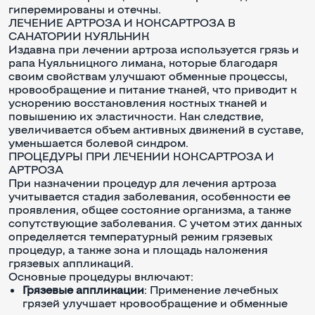
гиперемированы и отечны.
ЛЕЧЕНИЕ АРТРОЗА И КОКСАРТРОЗА В
САНАТОРИИ КУЯЛЬНИК
Издавна при лечении артроза используется грязь и
рапа Куяльницкого лимана, которые благодаря
своим свойствам улучшают обменные процессы,
кровообращение и питание тканей, что приводит к
ускорению восстановления костных тканей и
повышению их эластичности. Как следствие,
увеличивается объем активных движений в суставе,
уменьшается болевой синдром.
ПРОЦЕДУРЫ ПРИ ЛЕЧЕНИИ КОКСАРТРОЗА И
АРТРОЗА
При назначении процедур для лечения артроза
учитывается стадия заболевания, особенности ее
проявления, общее состояние организма, а также
сопутствующие заболевания. С учетом этих данных
определяется температурный режим грязевых
процедур, а также зона и площадь наложения
грязевых аппликаций.
Основные процедуры включают:
Грязевые аппликации
: Применение лечебных
грязей улучшает кровообращение и обменные