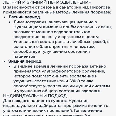
ЛЕТНИЙ И ЗИМНИЙ ПЕРИОДЫ ЛЕЧЕНИЯ
В зависимости от сезона в санатории им. Пирогова
применяются различные методы лечения псориаза:
Летний период
:
Лиманотерапия, включающая купание в
Куяльницком лимане и приём солнечных ванн,
оказывает мощное оздоровительное
воздействие на кожу и организм в целом.
Уникальный состав рапы и лечебных грязей, в
сочетании с благоприятным климатом,
способствует улучшению состояния
пациентов.
Зимний период
:
В зимнее время в лечении псориаза активно
применяется ультрафиолетовое облучение,
которое помогает снизить воспаление и
улучшить состояние кожи. УФО также
способствует укреплению иммунной системы
и улучшению общего состояния здоровья.
ИНДИВИДУАЛЬНЫЙ ПОДХОД
Для каждого пациента курорта Куяльник
индивидуально подбирается программа лечения с
учётом клинических проявлений. Грязелечение
псориаза показано только в неактивной и