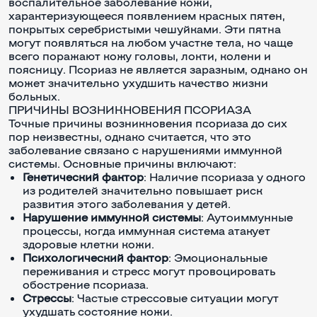
воспалительное заболевание кожи,
характеризующееся появлением красных пятен,
покрытых серебристыми чешуйками. Эти пятна
могут появляться на любом участке тела, но чаще
всего поражают кожу головы, локти, колени и
поясницу. Псориаз не является заразным, однако он
может значительно ухудшить качество жизни
больных.
ПРИЧИНЫ ВОЗНИКНОВЕНИЯ ПСОРИАЗА
Точные причины возникновения псориаза до сих
пор неизвестны, однако считается, что это
заболевание связано с нарушениями иммунной
системы. Основные причины включают:
Генетический фактор
: Наличие псориаза у одного
из родителей значительно повышает риск
развития этого заболевания у детей.
Нарушение иммунной системы
: Аутоиммунные
процессы, когда иммунная система атакует
здоровые клетки кожи.
Психологический фактор
: Эмоциональные
переживания и стресс могут провоцировать
обострение псориаза.
Стрессы
: Частые стрессовые ситуации могут
ухудшать состояние кожи.