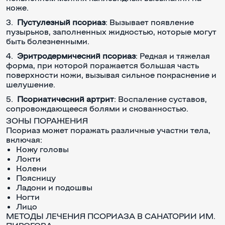
коже.
Пустулезный псориаз
: Вызывает появление
пузырьков, заполненных жидкостью, которые могут
быть болезненными.
Эритродермический псориаз
: Редкая и тяжелая
форма, при которой поражается большая часть
поверхности кожи, вызывая сильное покраснение и
шелушение.
Псориатический артрит
: Воспаление суставов,
сопровождающееся болями и скованностью.
ЗОНЫ ПОРАЖЕНИЯ
Псориаз может поражать различные участки тела,
включая:
Кожу головы
Локти
Колени
Поясницу
Ладони и подошвы
Ногти
Лицо
МЕТОДЫ ЛЕЧЕНИЯ ПСОРИАЗА В САНАТОРИИ ИМ.