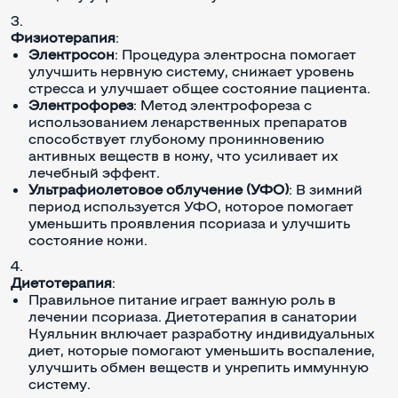
Физиотерапия
:
Электросон
: Процедура электросна помогает
улучшить нервную систему, снижает уровень
стресса и улучшает общее состояние пациента.
Электрофорез
: Метод электрофореза с
использованием лекарственных препаратов
способствует глубокому проникновению
активных веществ в кожу, что усиливает их
лечебный эффект.
Ультрафиолетовое облучение (УФО)
: В зимний
период используется УФО, которое помогает
уменьшить проявления псориаза и улучшить
состояние кожи.
Диетотерапия
:
Правильное питание играет важную роль в
лечении псориаза. Диетотерапия в санатории
Куяльник включает разработку индивидуальных
диет, которые помогают уменьшить воспаление,
улучшить обмен веществ и укрепить иммунную
систему.