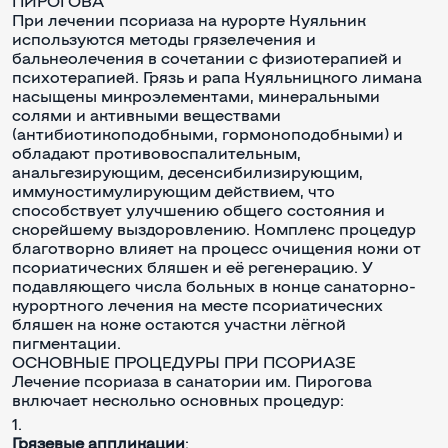
ПИРОГОВА
При лечении псориаза на курорте Куяльник
используются методы грязелечения и
бальнеолечения в сочетании с физиотерапией и
психотерапией. Грязь и рапа Куяльницкого лимана
насыщены микроэлементами, минеральными
солями и активными веществами
(антибиотикоподобными, гормоноподобными) и
обладают противовоспалительным,
анальгезирующим, десенсибилизирующим,
иммуностимулирующим действием, что
способствует улучшению общего состояния и
скорейшему выздоровлению. Комплекс процедур
благотворно влияет на процесс очищения кожи от
псориатических бляшек и её регенерацию. У
подавляющего числа больных в конце санаторно-
курортного лечения на месте псориатических
бляшек на коже остаются участки лёгкой
пигментации.
ОСНОВНЫЕ ПРОЦЕДУРЫ ПРИ ПСОРИАЗЕ
Лечение псориаза в санатории им. Пирогова
включает несколько основных процедур:
Грязевые аппликации
: