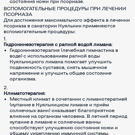
состояния кожи при псориазе.
ВСПОМОГАТЕЛЬНЫЕ ПРОЦЕДУРЫ ПРИ ЛЕЧЕНИИ
ПСОРИАЗА
Для достижения максимального эффекта в лечении
псориаза в санатории Куяльник применяются
вспомогательные процедуры:
Гидрокинезотерапия с рапной водой лимана
:
Гидрокинезотерапия (лечебная гимнастика в
воде) с использованием рапной воды
Куяльницкого лимана помогает улучшить
подвижность суставов, снять мышечное
напряжение и улучшить общее состояние
организма.
Климатотерапия
:
Местный климат в сочетании с лиманотерапией
(купание в Куяльницком лимане и приём
солнечных ванн) оказывает благоприятное
влияние на организм человека. В летний период
купание в лимане и солнечные ванны
способствуют улучшению состояния кожи и
общему укреплению иммунной системы.