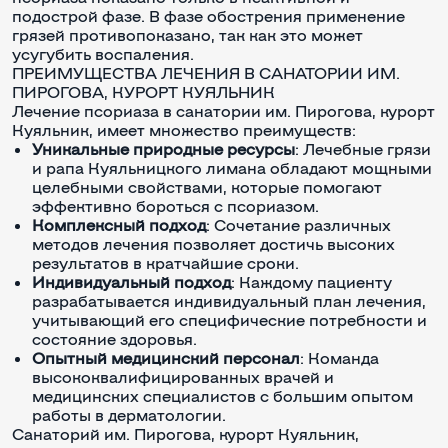
подострой фазе. В фазе обострения применение
грязей противопоказано, так как это может
усугубить воспаления.
ПРЕИМУЩЕСТВА ЛЕЧЕНИЯ В САНАТОРИИ ИМ.
ПИРОГОВА, КУРОРТ КУЯЛЬНИК
Лечение псориаза в санатории им. Пирогова, курорт
Куяльник, имеет множество преимуществ:
Уникальные природные ресурсы
: Лечебные грязи
и рапа Куяльницкого лимана обладают мощными
целебными свойствами, которые помогают
эффективно бороться с псориазом.
Комплексный подход
: Сочетание различных
методов лечения позволяет достичь высоких
результатов в кратчайшие сроки.
Индивидуальный подход
: Каждому пациенту
разрабатывается индивидуальный план лечения,
учитывающий его специфические потребности и
состояние здоровья.
Опытный медицинский персонал
: Команда
высококвалифицированных врачей и
медицинских специалистов с большим опытом
работы в дерматологии.
Санаторий им. Пирогова, курорт Куяльник,