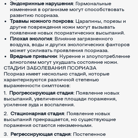
Эндокринные нарушения
: Гормональные
изменения в организме могут способствовать
развитию псориаза.
Травмы кожного покрова
: Царапины, порезы и
другие повреждения кожи могут вызывать
появление новых псориатических высыпаний.
Плохая экология
: Влияние загрязненного
воздуха, воды и других экологических факторов
может усиливать проявления псориаза.
Вредные привычки
: Курение и злоупотребление
алкоголем могут ухудшать состояние кожи.
СТАДИИ ЗАБОЛЕВАНИЯ ПСОРИАЗА
Псориаз имеет несколько стадий, которые
характеризуются различной степенью
выраженности симптомов:
Прогрессирующая стадия
: Появление новых
высыпаний, увеличение площади поражения,
усиление зуда и воспаления.
Стационарная стадия
: Появление новых
высыпаний прекращается, но существующие
поражения остаются неизменными.
Регрессирующая стадия
: Постепенное