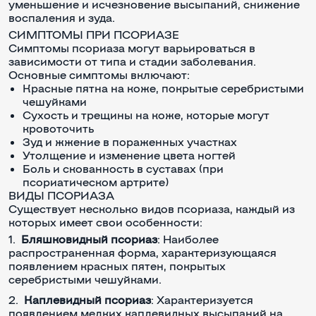
уменьшение и исчезновение высыпаний, снижение
воспаления и зуда.
СИМПТОМЫ ПРИ ПСОРИАЗЕ
Симптомы псориаза могут варьироваться в
зависимости от типа и стадии заболевания.
Основные симптомы включают:
Красные пятна на коже, покрытые серебристыми
чешуйками
Сухость и трещины на коже, которые могут
кровоточить
Зуд и жжение в пораженных участках
Утолщение и изменение цвета ногтей
Боль и скованность в суставах (при
псориатическом артрите)
ВИДЫ ПСОРИАЗА
Существует несколько видов псориаза, каждый из
которых имеет свои особенности:
Бляшковидный псориаз
: Наиболее
распространенная форма, характеризующаяся
появлением красных пятен, покрытых
серебристыми чешуйками.
Каплевидный псориаз
: Характеризуется
появлением мелких каплевидных высыпаний на