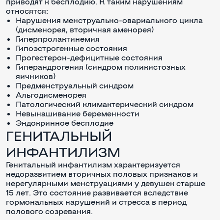
приводят к бесплодию. К таким нарушениям
относятся:
Нарушения менструально-овариального цикла
(дисменорея, вторичная аменорея)
Гиперпролактинемия
Гипоэстрогенные состояния
Прогестерон-дефицитные состояния
Гиперандрогения (синдром поликистозных
яичников)
Предменструальный синдром
Альгодисменорея
Патологический климактерический синдром
Невынашивание беременности
Эндокринное бесплодие
ГЕНИТАЛЬНЫЙ
ИНФАНТИЛИЗМ
Генитальный инфантилизм характеризуется
недоразвитием вторичных половых признаков и
нерегулярными менструациями у девушек старше
15 лет. Это состояние развивается вследствие
гормональных нарушений и стресса в период
полового созревания.