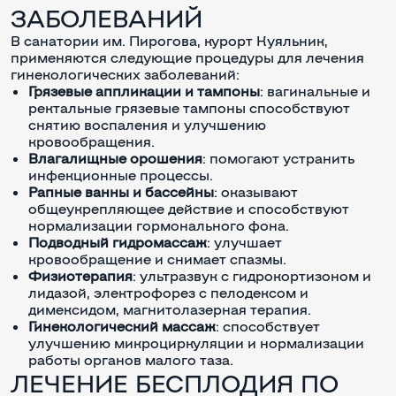
ЗАБОЛЕВАНИЙ
В санатории им. Пирогова, курорт Куяльник,
применяются следующие процедуры для лечения
гинекологических заболеваний:
Грязевые аппликации и тампоны
: вагинальные и
ректальные грязевые тампоны способствуют
снятию воспаления и улучшению
кровообращения.
Влагалищные орошения
: помогают устранить
инфекционные процессы.
Рапные ванны и бассейны
: оказывают
общеукрепляющее действие и способствуют
нормализации гормонального фона.
Подводный гидромассаж
: улучшает
кровообращение и снимает спазмы.
Физиотерапия
: ультразвук с гидрокортизоном и
лидазой, электрофорез с пелодексом и
димексидом, магнитолазерная терапия.
Гинекологический массаж
: способствует
улучшению микроциркуляции и нормализации
работы органов малого таза.
ЛЕЧЕНИЕ БЕСПЛОДИЯ ПО