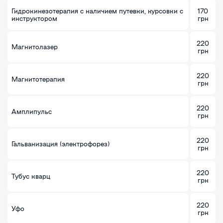
Гидрокинезотерапия с наличием путевки, курсовки с
170
инструктором
грн
220
Магнитолазер
грн
220
Магнитотерапия
грн
220
Амплипульс
грн
220
Гальванизация (электрофорез)
грн
220
Тубус кварц
грн
220
Уфо
грн