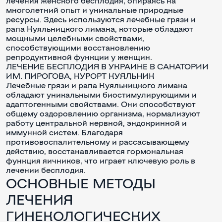
лечения женского бесплодия, опираясь на
многолетний опыт и уникальные природные
ресурсы. Здесь используются лечебные грязи и
рапа Куяльницкого лимана, которые обладают
мощными целебными свойствами,
способствующими восстановлению
репродуктивной функции у женщин.
ЛЕЧЕНИЕ БЕСПЛОДИЯ В УКРАИНЕ В САНАТОРИИ
ИМ. ПИРОГОВА, КУРОРТ КУЯЛЬНИК
Лечебные грязи и рапа Куяльницкого лимана
обладают уникальными биостимулирующими и
адаптогенными свойствами. Они способствуют
общему оздоровлению организма, нормализуют
работу центральной нервной, эндокринной и
иммунной систем. Благодаря
противовоспалительному и рассасывающему
действию, восстанавливается гормональная
функция яичников, что играет ключевую роль в
лечении бесплодия.
ОСНОВНЫЕ МЕТОДЫ
ЛЕЧЕНИЯ
ГИНЕКОЛОГИЧЕСКИХ