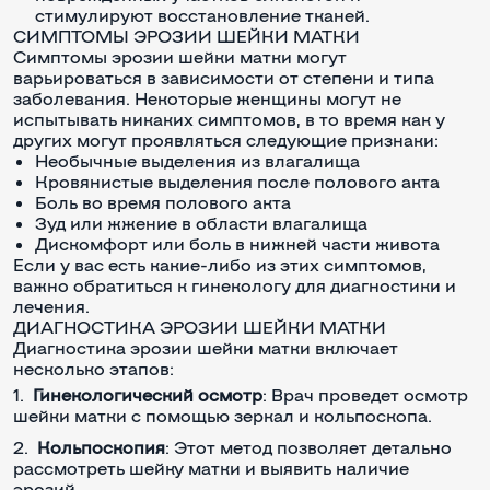
стимулируют восстановление тканей.
СИМПТОМЫ ЭРОЗИИ ШЕЙКИ МАТКИ
Симптомы эрозии шейки матки могут
варьироваться в зависимости от степени и типа
заболевания. Некоторые женщины могут не
испытывать никаких симптомов, в то время как у
других могут проявляться следующие признаки:
Необычные выделения из влагалища
Кровянистые выделения после полового акта
Боль во время полового акта
Зуд или жжение в области влагалища
Дискомфорт или боль в нижней части живота
Если у вас есть какие-либо из этих симптомов,
важно обратиться к гинекологу для диагностики и
лечения.
ДИАГНОСТИКА ЭРОЗИИ ШЕЙКИ МАТКИ
Диагностика эрозии шейки матки включает
несколько этапов:
Гинекологический осмотр
: Врач проведет осмотр
шейки матки с помощью зеркал и кольпоскопа.
Кольпоскопия
: Этот метод позволяет детально
рассмотреть шейку матки и выявить наличие
эрозий.