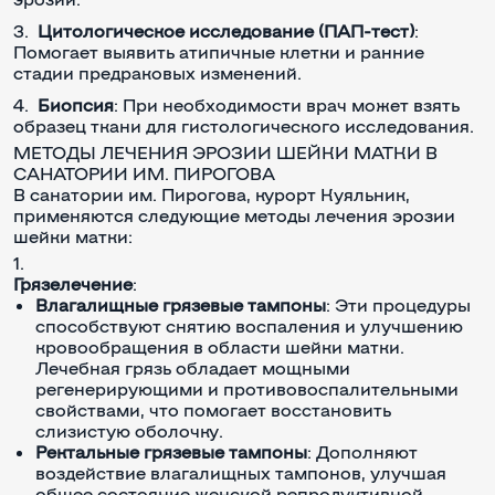
Цитологическое исследование (ПАП-тест)
:
Помогает выявить атипичные клетки и ранние
стадии предраковых изменений.
Биопсия
: При необходимости врач может взять
образец ткани для гистологического исследования.
МЕТОДЫ ЛЕЧЕНИЯ ЭРОЗИИ ШЕЙКИ МАТКИ В
САНАТОРИИ ИМ. ПИРОГОВА
В санатории им. Пирогова, курорт Куяльник,
применяются следующие методы лечения эрозии
шейки матки:
Грязелечение
:
Влагалищные грязевые тампоны
: Эти процедуры
способствуют снятию воспаления и улучшению
кровообращения в области шейки матки.
Лечебная грязь обладает мощными
регенерирующими и противовоспалительными
свойствами, что помогает восстановить
слизистую оболочку.
Ректальные грязевые тампоны
: Дополняют
воздействие влагалищных тампонов, улучшая
общее состояние женской репродуктивной