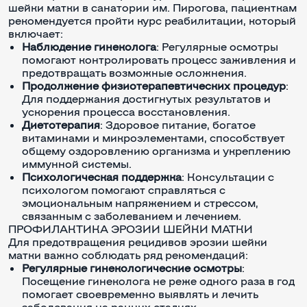
шейки матки в санатории им. Пирогова, пациенткам
рекомендуется пройти курс реабилитации, который
включает:
Наблюдение гинеколога
: Регулярные осмотры
помогают контролировать процесс заживления и
предотвращать возможные осложнения.
Продолжение физиотерапевтических процедур
:
Для поддержания достигнутых результатов и
ускорения процесса восстановления.
Диетотерапия
: Здоровое питание, богатое
витаминами и микроэлементами, способствует
общему оздоровлению организма и укреплению
иммунной системы.
Психологическая поддержка
: Консультации с
психологом помогают справляться с
эмоциональным напряжением и стрессом,
связанным с заболеванием и лечением.
ПРОФИЛАКТИКА ЭРОЗИИ ШЕЙКИ МАТКИ
Для предотвращения рецидивов эрозии шейки
матки важно соблюдать ряд рекомендаций:
Регулярные гинекологические осмотры
:
Посещение гинеколога не реже одного раза в год
помогает своевременно выявлять и лечить
заболевания на ранних стадиях.