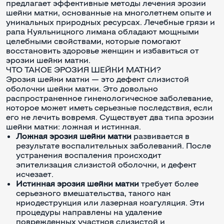
предлагает эффективные методы лечения эрозии
шейки матки, основанные на многолетнем опыте и
уникальных природных ресурсах. Лечебные грязи и
рапа Куяльницкого лимана обладают мощными
целебными свойствами, которые помогают
восстановить здоровье женщин и избавиться от
эрозии шейки матки.
ЧТО ТАКОЕ ЭРОЗИЯ ШЕЙКИ МАТКИ?
Эрозия шейки матки — это дефект слизистой
оболочки шейки матки. Это довольно
распространенное гинекологическое заболевание,
которое может иметь серьезные последствия, если
его не лечить вовремя. Существует два типа эрозии
шейки матки: ложная и истинная.
Ложная эрозия шейки матки
развивается в
результате воспалительных заболеваний. После
устранения воспаления происходит
эпителизация слизистой оболочки, и дефект
исчезает.
Истинная эрозия шейки матки
требует более
серьезного вмешательства, такого как
криодеструкция или лазерная коагуляция. Эти
процедуры направлены на удаление
поврежденных участков слизистой и