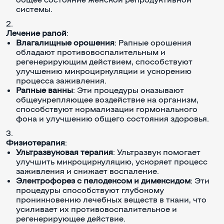
системы.
Лечение рапой
:
Влагалищные орошения
: Рапные орошения
обладают противовоспалительным и
регенерирующим действием, способствуют
улучшению микроциркуляции и ускорению
процесса заживления.
Рапные ванны
: Эти процедуры оказывают
общеукрепляющее воздействие на организм,
способствуют нормализации гормонального
фона и улучшению общего состояния здоровья.
Физиотерапия
:
Ультразвуковая терапия
: Ультразвук помогает
улучшить микроциркуляцию, ускоряет процесс
заживления и снижает воспаление.
Электрофорез с пелодексом и димексидом
: Эти
процедуры способствуют глубокому
проникновению лечебных веществ в ткани, что
усиливает их противовоспалительное и
регенерирующее действие.