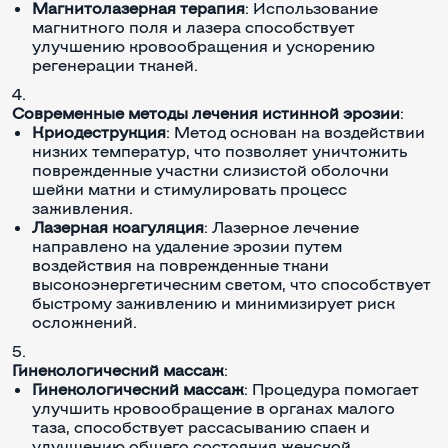
Магнитолазерная терапия
: Использование
магнитного поля и лазера способствует
улучшению кровообращения и ускорению
регенерации тканей.
Современные методы лечения истинной эрозии
:
Криодеструкция
: Метод основан на воздействии
низких температур, что позволяет уничтожить
поврежденные участки слизистой оболочки
шейки матки и стимулировать процесс
заживления.
Лазерная коагуляция
: Лазерное лечение
направлено на удаление эрозии путем
воздействия на поврежденные ткани
высокоэнергетическим светом, что способствует
быстрому заживлению и минимизирует риск
осложнений.
Гинекологический массаж
:
Гинекологический массаж
: Процедура помогает
улучшить кровообращение в органах малого
таза, способствует рассасыванию спаек и
улучшению общего состояния женской