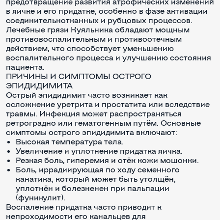
предотвращение развития атрофических изменений
в яичке и его придатке, особенно в фазе активации
соединительнотканных и рубцовых процессов.
Лечебные грязи Куяльника обладают мощным
противовоспалительным и противоотечным
действием, что способствует уменьшению
воспалительного процесса и улучшению состояния
пациента.
ПРИЧИНЫ И СИМПТОМЫ ОСТРОГО
ЭПИДИДИМИТА
Острый эпидидимит часто возникает как
осложнение уретрита и простатита или вследствие
травмы. Инфекция может распространяться
ретроградно или гематогенным путём. Основные
симптомы острого эпидидимита включают:
Высокая температура тела.
Увеличение и уплотнение придатка яичка.
Резкая боль, гиперемия и отёк кожи мошонки.
Боль, иррадиирующая по ходу семенного
канатика, который может быть утолщён,
уплотнён и болезненен при пальпации
(фуникулит).
Воспаление придатка часто приводит к
непроходимости его канальцев для