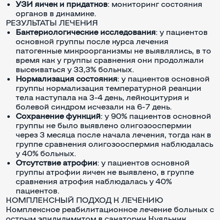
УЗИ яичек и придатков
: мониторинг состояния
органов в динамике.
РЕЗУЛЬТАТЫ ЛЕЧЕНИЯ
Бактериологические исследования
: у пациентов
основной группы после курса лечения
патогенные микроорганизмы не выявлялись, в то
время как у группы сравнения они продолжали
высеиваться у 33,3% больных.
Нормализация состояния
: у пациентов основной
группы нормализация температурной реакции
тела наступала на 3-4 день, лейкоцитурия и
болевой синдром исчезали на 6-7 день.
Сохранение функций
: у 90% пациентов основной
группы не было выявлено олигозооспермии
через 3 месяца после начала лечения, тогда как в
группе сравнения олигозооспермия наблюдалась
у 40% больных.
Отсутствие атрофии
: у пациентов основной
группы атрофии яичек не выявлено, в группе
сравнения атрофия наблюдалась у 40%
пациентов.
КОМПЛЕКСНЫЙ ПОДХОД К ЛЕЧЕНИЮ
Комплексное реабилитационное лечение больных с
острым эпидидимитом в санатории Куяльник