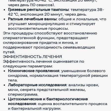
через день (10 сеансов).
Грязевые ректальные тампоны
: температура 38-
42 °C, экспозиция 20 минут, через день.
Рапные лечебные ванны
: общие и локальные, что
улучшает микроциркуляцию и стимулирует
восстановительные процессы.
Эти процедуры способствуют восстановлению
сперматогенной функции, предотвращают
склерозирование придатка и яичка, и
поддерживают проходимость семявыводящих
путей.
ЭФФЕКТИВНОСТЬ ЛЕЧЕНИЯ
Эффективность лечения оценивается по
следующим параметрам:
Клинические проявления
: уменьшение болевого
синдрома, нормализация температурной реакции
тела.
Лабораторные исследования
: анализы крови,
мочи, секрета предстательной железы,
спермограмма.
Цитохимические и бактериологические
исследования
: оценка воспалительного процесса
и бактериальной нагрузки.