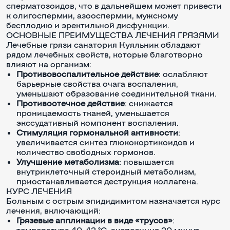
сперматозоидов, что в дальнейшем может привести
к олигоспермии, азооспермии, мужскому
бесплодию и эректильной дисфункции.
ОСНОВНЫЕ ПРЕИМУЩЕСТВА ЛЕЧЕНИЯ ГРЯЗЯМИ
Лечебные грязи санатория Куяльник обладают
рядом лечебных свойств, которые благотворно
влияют на организм:
Противовоспалительное действие
: ослабляют
барьерные свойства очага воспаления,
уменьшают образование соединительной ткани.
Противоотечное действие
: снижается
проницаемость тканей, уменьшается
экссудативный компонент воспаления.
Стимуляция гормональной активности
:
увеличивается синтез глюкокортикоидов и
количество свободных гормонов.
Улучшение метаболизма
: повышается
внутриклеточный стероидный метаболизм,
приостанавливается деструкция коллагена.
КУРС ЛЕЧЕНИЯ
Больным с острым эпидидимитом назначается курс
лечения, включающий:
Грязевые аппликации в виде «трусов»
:
температура 40-42 °C, экспозиция 20 минут,